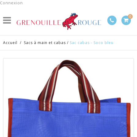
Connexion
0
Accueil
/
Sacs à main et cabas
/
Sac cabas - Soco bleu