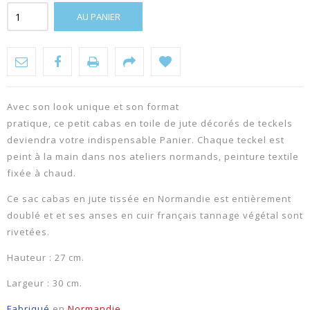
AU PANIER
Avec son look unique et son format
pratique,
ce
petit
cabas
en
toile
de
jute décorés de teckels
deviendra votre indispensable Panier. Chaque teckel est
peint à la main dans nos ateliers normands, peinture textile
fixée à chaud.
Ce sac cabas en jute tissée en Normandie est entièrement
doublé et et ses anses en cuir français tannage végétal sont
rivetées.
Hauteur : 27 cm.
Largeur : 30 cm.
Fabriqué
en
Normandie.