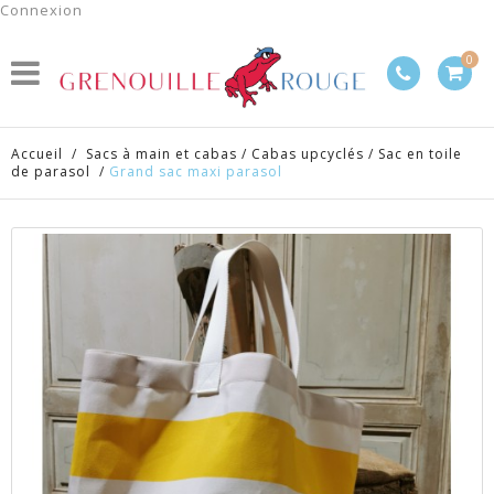
Connexion
0
Accueil
/
Sacs à main et cabas
/
Cabas upcyclés
/
Sac en toile
de parasol
/
Grand sac maxi parasol